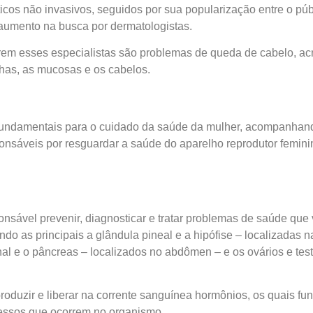
cos não invasivos, seguidos por sua popularização entre o pú
 aumento na busca por dermatologistas.
rem esses especialistas são problemas de queda de cabelo, acn
has, as mucosas e os cabelos.
s fundamentais para o cuidado da saúde da mulher, acompanhan
onsáveis por resguardar a saúde do aparelho reprodutor fem
onsável prevenir, diagnosticar e tratar problemas de saúde qu
do as principais a glândula pineal e a hipófise – localizadas n
enal e o pâncreas – localizados no abdômen – e os ovários e tes
roduzir e liberar na corrente sanguínea hormônios, os quais 
cessos que ocorrem no organismo.