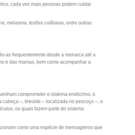
blico, cada vez mais pessoas podem cuidar
e, melasma, lesões cutâneas, entre outras
do-as frequentemente desde a menarca até a
inino e das mamas, bem como acompanhar a
e venham comprometer o sistema endócrino, o
a cabeça –, tireoide – localizada no pescoço –, o
tículos, os quais fazem parte do sistema
funcionam como uma espécie de mensageiros que