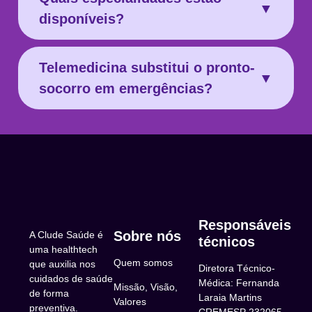
recebe receitas e solicitações de exame
▼
disponíveis?
após a consulta online.
Clínico geral, pediatria,
Telemedicina substitui o pronto-
ginecologia/obstetrícia, dermatologia,
▼
socorro em emergências?
psiquiatria, cardiologia, endocrinologia e
outras, conforme disponibilidade.
Não. Em situações de emergência,
procure atendimento presencial imediato.
A telemedicina é ideal para casos não
emergenciais, orientação e continuidade
de cuidado.
Responsáveis
Sobre nós
A Clude Saúde é
técnicos
uma healthtech
Quem somos
que auxilia nos
Diretora Técnico-
cuidados de saúde
Médica: Fernanda
Missão, Visão,
de forma
Laraia Martins
Valores
preventiva.
CREMESP 232065