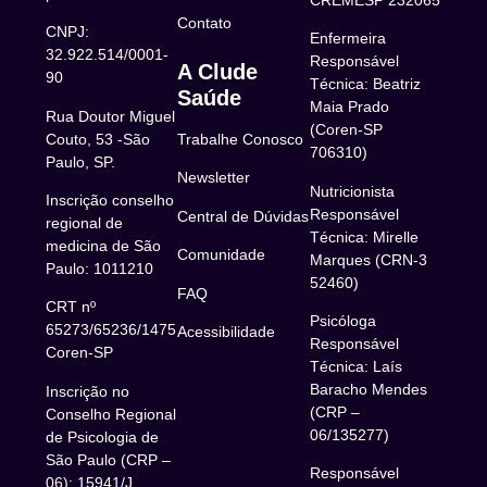
Contato
CNPJ:
Enfermeira
32.922.514/0001-
Responsável
A Clude
90
Técnica: Beatriz
Saúde
Maia Prado
Rua Doutor Miguel
(Coren-SP
Couto, 53 -São
Trabalhe Conosco
706310)
Paulo, SP.
Newsletter
Nutricionista
Inscrição conselho
Responsável
Central de Dúvidas
regional de
Técnica: Mirelle
medicina de São
Comunidade
Marques (CRN-3
Paulo: 1011210
52460)
FAQ
CRT nº
Psicóloga
65273/65236/147516
Acessibilidade
Responsável
Coren-SP
Técnica: Laís
Baracho Mendes
Inscrição no
(CRP –
Conselho Regional
06/135277)
de Psicologia de
São Paulo (CRP –
Responsável
06): 15941/J