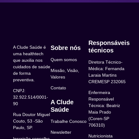
em saúde (consultas, exames,
medicamentos).
Responsáveis
Sobre nós
A Clude Saúde é
técnicos
uma healthtech
Quem somos
que auxilia nos
Diretora Técnico-
cuidados de saúde
Médica: Fernanda
Missão, Visão,
de forma
Laraia Martins
Valores
preventiva.
CREMESP 232065
Contato
CNPJ:
Enfermeira
32.922.514/0001-
Responsável
A Clude
90
Técnica: Beatriz
Saúde
Maia Prado
Rua Doutor Miguel
(Coren-SP
Couto, 53 -São
Trabalhe Conosco
706310)
Paulo, SP.
Newsletter
Nutricionista
Inscrição conselho