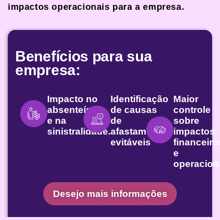
impactos operacionais para a empresa.
Benefícios para sua
empresa:
Impacto no
Identificação
Maior
absenteísmo
de causas
controle
e na
de
sobre
sinistralidade.
afastamento
impactos
evitáveis
financeiro
e
operacion
Desejo mais informações