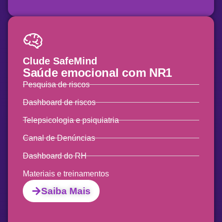
Clude SafeMind
Saúde emocional
com NR1
Pesquisa de riscos
Dashboard de riscos
Telepsicologia e psiquiatria
Canal de Denúncias
Dashboard do RH
Materiais e treinamentos
Saiba Mais