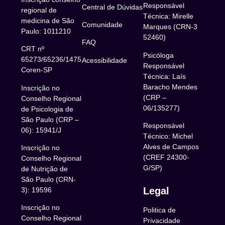
Responsável
Central de Dúvidas
regional de
Técnica: Mirelle
medicina de São
Comunidade
Marques (CRN-3
Paulo: 1011210
52460)
FAQ
CRT nº
Psicóloga
65273/65236/147516
Acessibilidade
Responsável
Coren-SP
Técnica: Laís
Baracho Mendes
Inscrição no
(CRP –
Conselho Regional
06/135277)
de Psicologia de
São Paulo (CRP –
Responsável
06): 15941/J
Técnico: Michel
Alves de Campos
Inscrição no
(CREF 24300-
Conselho Regional
G/SP)
de Nutrição de
São Paulo (CRN-
Legal
3): 19596
Inscrição no
Politica de
Conselho Regional
Privacidade