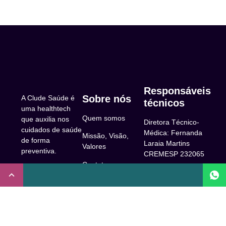
Responsáveis
Sobre nós
A Clude Saúde é
técnicos
uma healthtech
Quem somos
que auxilia nos
Diretora Técnico-
cuidados de saúde
Médica: Fernanda
Missão, Visão,
de forma
Laraia Martins
Valores
preventiva.
CREMESP 232065
Contato
CNPJ:
Enfermeira
32.922.514/0001-
Responsável
A Clude
90
Técnica: Beatriz
Saúde
Maia Prado
Rua Doutor Miguel
(Coren-SP
Couto, 53 -São
Trabalhe Conosco
706310)