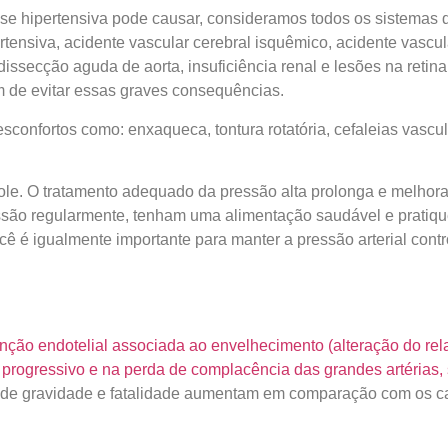
se hipertensiva pode causar, consideramos todos os sistema
rtensiva, acidente vascular cerebral isquêmico, acidente vascu
secção aguda de aorta, insuficiência renal e lesões na retina.
im de evitar essas graves consequências.
confortos como: enxaqueca, tontura rotatória, cefaleias vasc
role. O tratamento adequado da pressão alta prolonga e melhora
são regularmente, tenham uma alimentação saudável e pratiquem
ê é igualmente importante para manter a pressão arterial cont
nção endotelial associada ao envelhecimento (alteração do re
to progressivo e na perda de complacência das grandes artéria
s de gravidade e fatalidade aumentam em comparação com os 