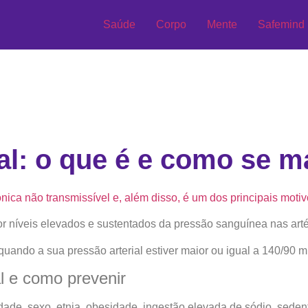
Saúde
Corpo
Mente
Safemind
al: o que é e como se m
nica não transmissível e, além disso, é um dos principais motiv
r níveis elevados e sustentados da pressão sanguínea nas arté
quando a sua pressão arterial estiver maior ou igual a 140/90
l e como prevenir
dade, sexo, etnia, obesidade, ingestão elevada de sódio, sede