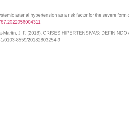
ystemic arterial hypertension as a risk factor for the severe form
-8787.2022056004311
, & Vilela-Martin, J. F. (2018). CRISES HIPERTENSIVAS: DEF
29381/0103-8559/20182803254-9