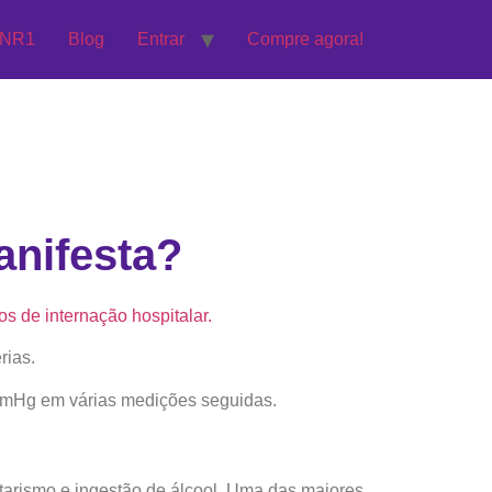
 NR1
Blog
Entrar
Compre agora!
anifesta?
os de internação hospitalar.
rias.
 mmHg em várias medições seguidas.
ntarismo e ingestão de álcool. Uma das maiores