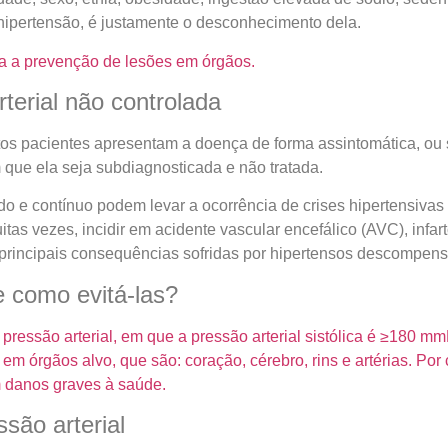
hipertensão, é justamente o desconhecimento dela.
ara a prevenção de lesões em órgãos.
terial não controlada
itos pacientes apresentam a doença de forma assintomática, ou
que ela seja subdiagnosticada e não tratada.
do e contínuo podem levar a ocorrência de crises hipertensiv
tas vezes, incidir em acidente vascular encefálico (AVC), infa
as principais consequências sofridas por hipertensos descompen
e como evitá-las?
pressão arterial, em que a pressão arterial sistólica é ≥180 m
m órgãos alvo, que são: coração, cérebro, rins e artérias. Por
m danos graves à saúde.
são arterial