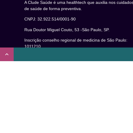
A Clude Saúde é uma healthtech que auxilia nos cuidado
de saúde de forma preventiva.
CNPJ: 32.922.514/0001-90
Rua Doutor Miguel Couto, 53 -São Paulo, SP.
Inscrição conselho regional de medicina de São Paulo:
1011210
CRT nº 65273/65236/147516 Coren-SP
Inscrição no Conselho Regional de Psicologia de São
Paulo (CRP – 06): 15941/J
Inscrição no Conselho Regional de Nutrição de São Paul
(CRN-3): 19596
Inscrição no Conselho Regional de Educação Física de
São Paulo: 020931-PJ/SP
Não somos um plano de saúde.