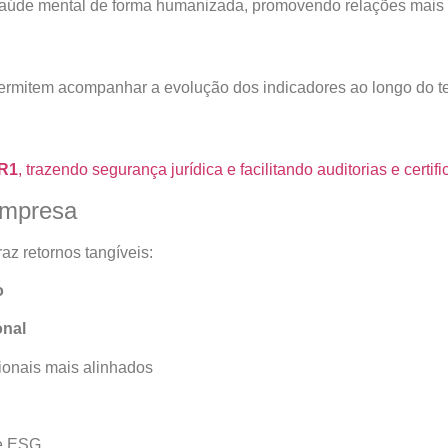
 saúde mental de forma humanizada, promovendo relações mais 
permitem acompanhar a evolução dos indicadores ao longo do 
R1
, trazendo segurança jurídica e facilitando auditorias e certif
empresa
raz retornos tangíveis:
o
onal
sionais mais alinhados
 e ESG