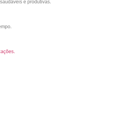
saudáveis e produtivas.
tempo.
icações.