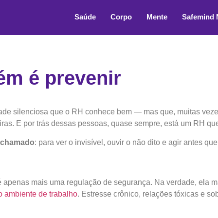
Saúde
Corpo
Mente
Safemind
ém é prevenir
ade silenciosa que o RH conhece bem — mas que, muitas vezes
ras. E por trás dessas pessoas, quase sempre, está um RH que s
chamado
: para ver o invisível, ouvir o não dito e agir antes qu
é apenas mais uma regulação de segurança. Na verdade, ela m
o ambiente de trabalho
. Estresse crônico, relações tóxicas e so