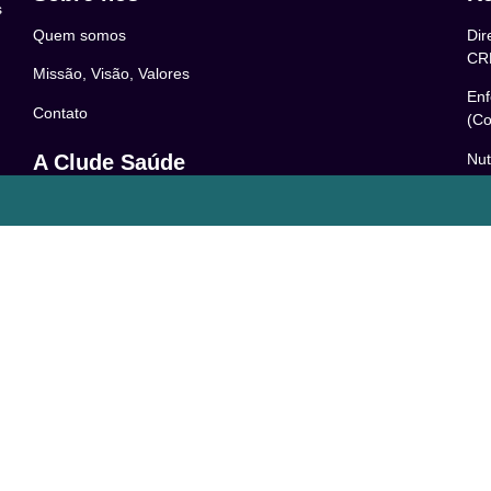
s
Quem somos
Dir
CR
Missão, Visão, Valores
Enf
Contato
(Co
Nut
A Clude Saúde
52
Trabalhe Conosco
Psi
Newsletter
– 0
Central de Dúvidas
Res
24
o
Comunidade
Le
FAQ
Pol
Acessibilidade
Ter
LG