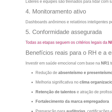
Líderes e equipes são treinados para lidar com
4. Monitoramento ativo
Dashboards anônimos e relatórios inteligentes 
5. Conformidade assegurada
Todas as etapas seguem os critérios legais da
N
Benefícios reais para o RH e a 
Investir em saúde emocional com base na
NR1
t
Redução de
absenteísmo e presenteísm
Melhoria significativa no
clima organizaci
Retenção de talentos
e atração de profis
Fortalecimento da marca empregadora
Preparação para
auditorias
, certificações