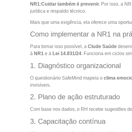
NR1:Cuidar também é prevenir.
Por isso, a NR
jurídica e respaldo técnico.
Mais que uma exigência, ela oferece uma oport
Como implementar a NR1 na prá
Para tornar isso possível, a
Clude Saúde
desenv
à
NR1
e à
Lei 14.831/24
. Funciona em ciclos si
1. Diagnóstico organizacional
O questionário SafeMind mapeia o
clima emoci
invisíveis.
2. Plano de ação estruturado
Com base nos dados, o RH recebe sugestões de aç
3. Capacitação contínua