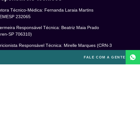
etora Técnico-Médica: Fernanda Laraia Martins
EMESP 232065
ermeira Responsável Técnica: Beatriz Maia Prado
ren-SP 706310)
ricionista Responsável Técnica: Mirelle Marques (CRN-3
460)
FALE COM A GENTE
cóloga Responsável Técnica: Laís Baracho Mendes (CRP
6/135277)
ponsável Técnico: Michel Alves de Campos (CREF
300-G/SP)
gal
itica de Privacidade
mos e Condições de Uso
PD