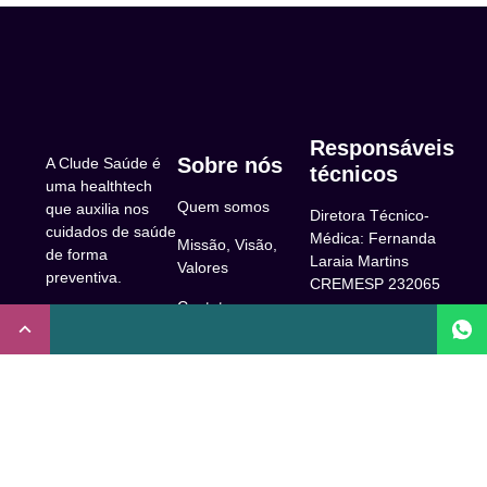
Responsáveis
Sobre nós
A Clude Saúde é
técnicos
uma healthtech
Quem somos
que auxilia nos
Diretora Técnico-
cuidados de saúde
Médica: Fernanda
Missão, Visão,
de forma
Laraia Martins
Valores
preventiva.
CREMESP 232065
Contato
CNPJ:
Enfermeira
32.922.514/0001-
Responsável
A Clude
90
Técnica: Beatriz
Saúde
Maia Prado
Rua Doutor Miguel
(Coren-SP
Couto, 53 -São
Trabalhe Conosco
706310)
Paulo, SP.
Newsletter
Nutricionista
Inscrição conselho