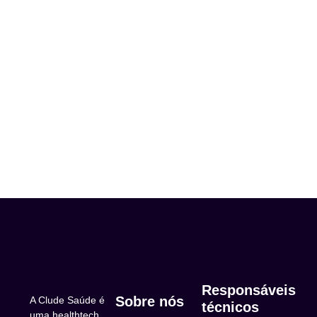
Responsáveis
Sobre nós
A Clude Saúde é
técnicos
uma healthtech