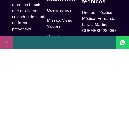
técnicos
uma healthtech
Quem somos
que auxilia nos
Diretora Técnico-
cuidados de saúde
Médica: Fernanda
Missão, Visão,
de forma
Laraia Martins
Valores
preventiva.
CREMESP 232065
Contato
CNPJ:
Enfermeira
32.922.514/0001-
Responsável
A Clude
90
Técnica: Beatriz
Saúde
Maia Prado
Rua Doutor Miguel
(Coren-SP
Couto, 53 -São
Trabalhe Conosco
706310)
Paulo, SP.
Newsletter
Nutricionista
Inscrição conselho
Responsável
Central de Dúvidas
regional de
Técnica: Mirelle
medicina de São
Comunidade
Marques (CRN-3
Paulo: 1011210
52460)
FAQ
CRT nº
Psicóloga
65273/65236/147516
Acessibilidade
Responsável
Coren-SP
Técnica: Laís