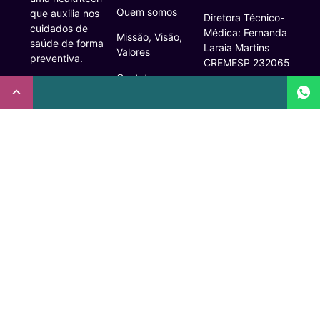
Quem somos
que auxilia nos
Diretora Técnico-
cuidados de
Médica: Fernanda
Missão, Visão,
saúde de forma
Laraia Martins
Valores
preventiva.
CREMESP 232065
Contato
CNPJ:
Enfermeira
32.922.514/0001-
Responsável
A Clude
90
Técnica: Beatriz
Saúde
Maia Prado
Rua Doutor Miguel
(Coren-SP
Couto, 53 -São
Trabalhe Conosco
706310)
Paulo, SP.
Newsletter
Nutricionista
Inscrição conselho
Responsável
Central de
regional de
Técnica: Mirelle
Dúvidas
medicina de São
Marques (CRN-3
Paulo: 1011210
Comunidade
52460)
CRT nº
FAQ
Psicóloga
65273/65236/147516
Responsável
Coren-SP
Acessibilidade
Técnica: Laís
Baracho Mendes
Inscrição no