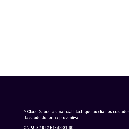
A Clude Saúde é uma healthtech que auxilia nos cuidado
de saúde de forma preventiva.
CNPJ: 32.922.514/0001-90