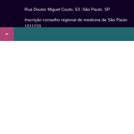
Rua Doutor Miguel Couto, 53 -São Paulo, SP.
Inscrição conselho regional de medicina de São Paulo:
1011210
CRT nº 65273/65236/147516 Coren-SP
Inscrição no Conselho Regional de Psicologia de São
Paulo (CRP – 06): 15941/J
Inscrição no Conselho Regional de Nutrição de São Paul
(CRN-3): 19596
Inscrição no Conselho Regional de Educação Física de
São Paulo: 020931-PJ/SP
Não somos um plano de saúde.
Verificada por