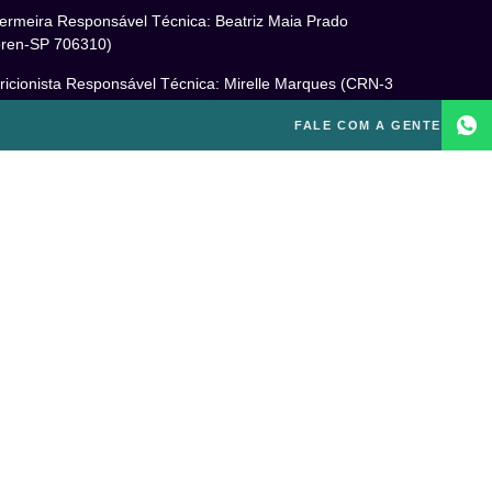
ermeira Responsável Técnica: Beatriz Maia Prado
ren-SP 706310)
ricionista Responsável Técnica: Mirelle Marques (CRN-3
460)
FALE COM A GENTE
cóloga Responsável Técnica: Laís Baracho Mendes (CRP
6/135277)
ponsável Técnico: Michel Alves de Campos (CREF
300-G/SP)
gal
itica de Privacidade
mos e Condições de Uso
PD
o excluir sua conta