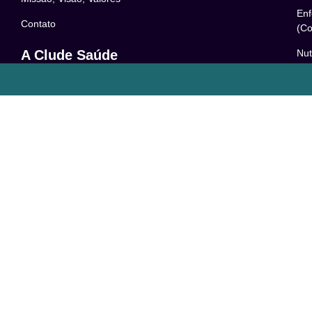
Enf
Contato
(Co
Nut
A Clude Saúde
52
Trabalhe Conosco
Psi
Newsletter
– 0
Central de Dúvidas
Res
24
o
Comunidade
Le
FAQ
Pol
Acessibilidade
Ter
LG
Com