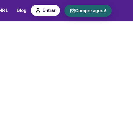
 NR1
Blog
Entrar
Compre agora!