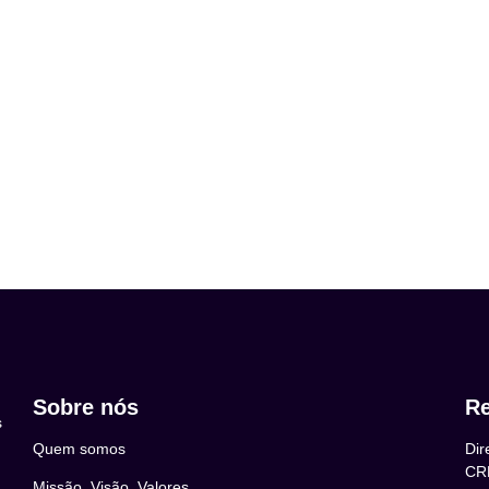
Sobre nós
Re
s
Quem somos
Dir
CR
Missão, Visão, Valores