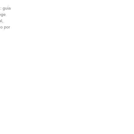
: guia
ege
l,
mo por