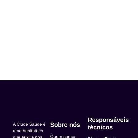
Responsáveis
Sobre nós
A Clude Saúde é
técnicos
uma healthtech
Quem somos
que auxilia nos