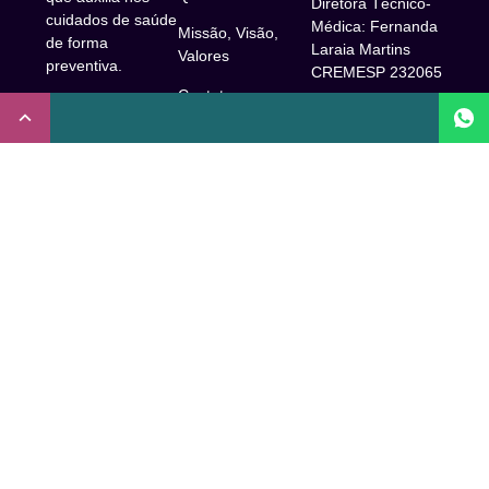
Diretora Técnico-
cuidados de saúde
Médica: Fernanda
Missão, Visão,
de forma
Laraia Martins
Valores
preventiva.
CREMESP 232065
Contato
CNPJ:
Enfermeira
32.922.514/0001-
Responsável
A Clude
90
Técnica: Beatriz
Saúde
Maia Prado
Rua Doutor Miguel
(Coren-SP
Couto, 53 -São
Trabalhe Conosco
706310)
Paulo, SP.
Newsletter
Nutricionista
Inscrição conselho
Responsável
Central de Dúvidas
regional de
Técnica: Mirelle
medicina de São
Comunidade
Marques (CRN-3
Paulo: 1011210
52460)
FAQ
CRT nº
Psicóloga
65273/65236/147516
Acessibilidade
Responsável
Coren-SP
Técnica: Laís
Baracho Mendes
Inscrição no
(CRP –
Conselho Regional