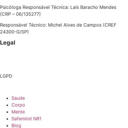
Psicóloga Responsável Técnica: Laís Baracho Mendes
(CRP – 06/135277)
Responsável Técnico: Michel Alves de Campos (CREF
24300-G/SP)
Legal
Politica de Privacidade
Termos e Condições de Uso
LGPD
Como excluir sua conta
Saude
Corpo
Mente
Safemind NR1
Blog