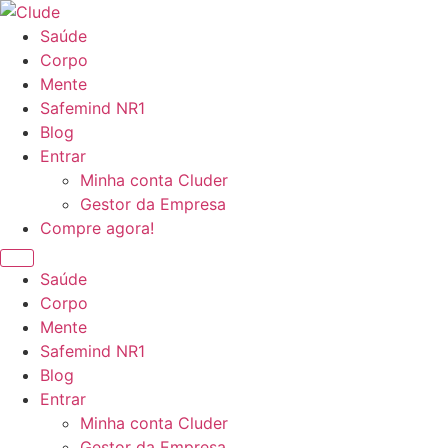
Ir
para
Saúde
o
Corpo
conteúdo
Mente
Safemind NR1
Blog
Entrar
Minha conta Cluder
Gestor da Empresa
Compre agora!
Saúde
Corpo
Mente
Safemind NR1
Blog
Entrar
Minha conta Cluder
Gestor da Empresa