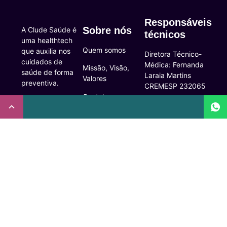
Responsáveis
Sobre nós
A Clude Saúde é
técnicos
uma healthtech
Quem somos
que auxilia nos
Diretora Técnico-
cuidados de
Médica: Fernanda
Missão, Visão,
saúde de forma
Laraia Martins
Valores
preventiva.
CREMESP 232065
Contato
CNPJ:
Enfermeira
32.922.514/0001-
Responsável
A Clude
90
Técnica: Beatriz
Saúde
Maia Prado
Rua Doutor Miguel
(Coren-SP
Couto, 53 -São
Trabalhe Conosco
706310)
Paulo, SP.
Newsletter
Nutricionista
Inscrição conselho
Responsável
Central de
regional de
Técnica: Mirelle
Dúvidas
medicina de São
Marques (CRN-3
Paulo: 1011210
Comunidade
52460)