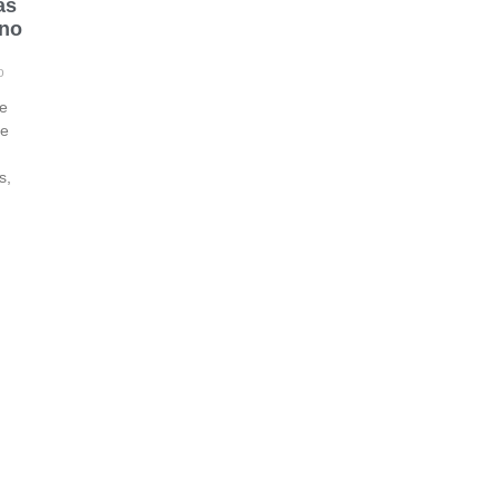
as
 no
o
e
de
s,