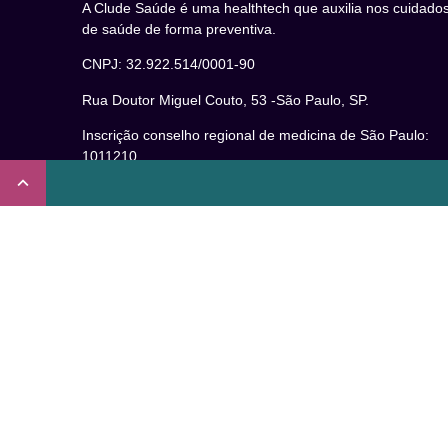
A Clude Saúde é uma healthtech que auxilia nos cuidado
de saúde de forma preventiva.
CNPJ: 32.922.514/0001-90
Rua Doutor Miguel Couto, 53 -São Paulo, SP.
Inscrição conselho regional de medicina de São Paulo:
1011210
CRT nº 65273/65236/147516 Coren-SP
Inscrição no Conselho Regional de Psicologia de São
Paulo (CRP – 06): 15941/J
Inscrição no Conselho Regional de Nutrição de São Paul
(CRN-3): 19596
Inscrição no Conselho Regional de Educação Física de
São Paulo: 020931-PJ/SP
Não somos um plano de saúde.