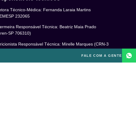
etora Técnico-Médica: Fernanda Laraia Martins
EMESP 232065
ermeira Responsável Técnica: Beatriz Maia Prado
ren-SP 706310)
ricionista Responsável Técnica: Mirelle Marques (CRN-3
460)
FALE COM A GENTE
cóloga Responsável Técnica: Laís Baracho Mendes (CRP
6/135277)
ponsável Técnico: Michel Alves de Campos (CREF
300-G/SP)
gal
itica de Privacidade
mos e Condições de Uso
PD