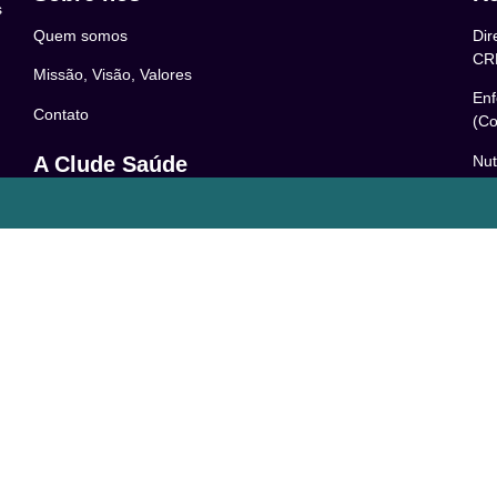
s
Quem somos
Dir
CR
Missão, Visão, Valores
Enf
Contato
(Co
Nut
A Clude Saúde
52
Trabalhe Conosco
Psi
Newsletter
– 0
Central de Dúvidas
Res
24
o
Comunidade
Le
FAQ
Pol
Acessibilidade
Ter
LG