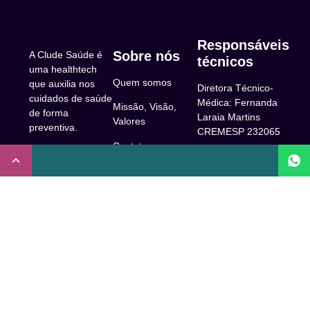
Responsáveis
Sobre nós
A Clude Saúde é
técnicos
uma healthtech
Quem somos
que auxilia nos
Diretora Técnico-
cuidados de saúde
Médica: Fernanda
Missão, Visão,
de forma
Laraia Martins
Valores
preventiva.
CREMESP 232065
Contato
CNPJ:
Enfermeira
32.922.514/0001-
Responsável
A Clude
90
Técnica: Beatriz
Saúde
Maia Prado
Rua Doutor Miguel
(Coren-SP
Couto, 53 -São
Trabalhe Conosco
706310)
Paulo, SP.
Newsletter
Nutricionista
Inscrição conselho
Responsável
Central de Dúvidas
regional de
Técnica: Mirelle
medicina de São
Comunidade
Marques (CRN-3
Paulo: 1011210