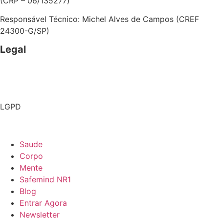
(CRP – 06/135277)
Responsável Técnico: Michel Alves de Campos (CREF
24300-G/SP)
Legal
Politica de Privacidade
Termos e Condições de Uso
LGPD
Como excluir sua conta
Saude
Corpo
Mente
Safemind NR1
Blog
Entrar Agora
Newsletter