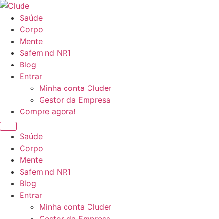
Ir
para
Saúde
o
Corpo
conteúdo
Mente
Safemind NR1
Blog
Entrar
Minha conta Cluder
Gestor da Empresa
Compre agora!
Saúde
Corpo
Mente
Safemind NR1
Blog
Entrar
Minha conta Cluder
Gestor da Empresa