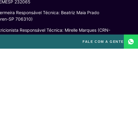
EMESP 232065
ermeira Responsável Técnica: Beatriz Maia Prado
oren-SP 706310)
ricionista Responsável Técnica: Mirelle Marques (CRN-
52460)
FALE COM A GENTE
cóloga Responsável Técnica: Laís Baracho Mendes
RP – 06/135277)
ponsável Técnico: Michel Alves de Campos (CREF
300-G/SP)
gal
itica de Privacidade
mos e Condições de Uso
PD
o excluir sua conta