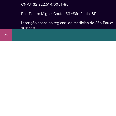
CNPJ: 32.922.514/0001-90
Rua Doutor Miguel Couto, 53 -São Paulo, SP.
Inscrição conselho regional de medicina de São Paulo:
1011210
CRT nº 65273/65236/147516 Coren-SP
Inscrição no Conselho Regional de Psicologia de São
Paulo (CRP – 06): 15941/J
Inscrição no Conselho Regional de Nutrição de São Pau
(CRN-3): 19596
Inscrição no Conselho Regional de Educação Física de
São Paulo: 020931-PJ/SP
Não somos um plano de saúde.
Verificada por