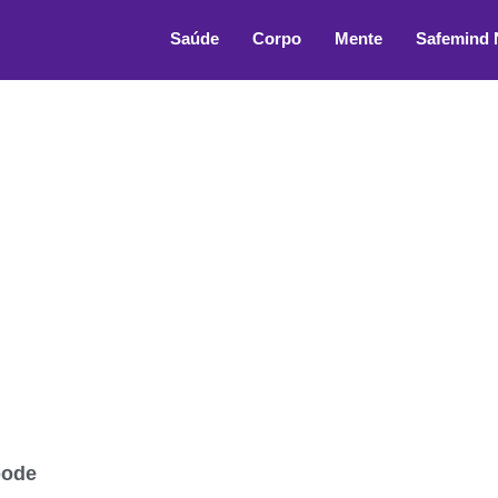
e oftalmoscopia
Saúde
Corpo
Mente
Safemind
pode