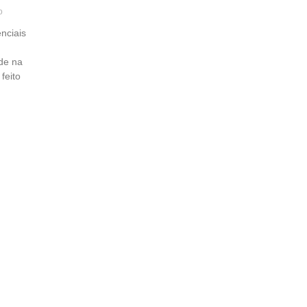
o
nciais
ade na
feito