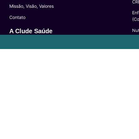
CR
Missão, Visão, Valores
Enf
Contato
(C
Nut
A Clude Saúde
3 
Trabalhe Conosco
Psi
Newsletter
(C
Central de Dúvidas
Res
24
lo
Comunidade
Le
FAQ
Pol
Acessibilidade
Ter
LG
Com