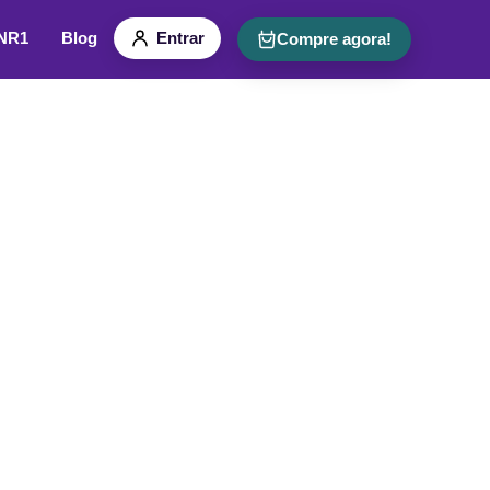
 NR1
Blog
Entrar
Compre agora!