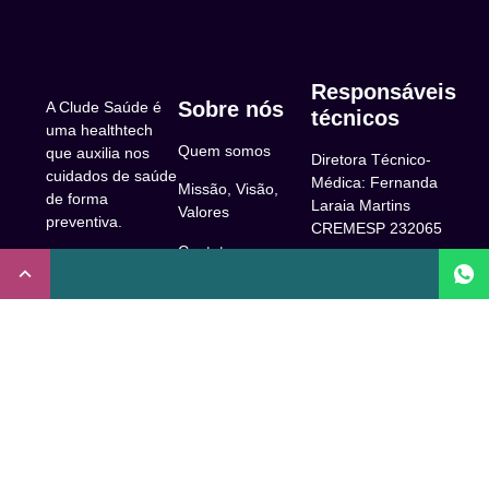
Responsáveis
Sobre nós
A Clude Saúde é
técnicos
uma healthtech
Quem somos
que auxilia nos
Diretora Técnico-
cuidados de saúde
Médica: Fernanda
Missão, Visão,
de forma
Laraia Martins
Valores
preventiva.
CREMESP 232065
Contato
CNPJ:
Enfermeira
32.922.514/0001-
Responsável
A Clude
90
Técnica: Beatriz
Saúde
Maia Prado
Rua Doutor Miguel
(Coren-SP
Couto, 53 -São
Trabalhe Conosco
706310)
Paulo, SP.
Newsletter
Nutricionista
Inscrição conselho
Responsável
Central de Dúvidas
regional de
Técnica: Mirelle
medicina de São
Comunidade
Marques (CRN-3