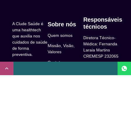
Responsáveis
Sobre nós
A Clude Saúde é
técnicos
uma healthtech
Quem somos
que auxilia nos
Diretora Técnico-
cuidados de saúde
Médica: Fernanda
Missão, Visão,
de forma
Laraia Martins
Valores
preventiva.
CREMESP 232065
Contato
CNPJ:
Enfermeira
32.922.514/0001-
Responsável
A Clude
90
Técnica: Beatriz
Saúde
Maia Prado
Rua Doutor Miguel
(Coren-SP
Couto, 53 -São
Trabalhe Conosco
706310)
Paulo, SP.
Newsletter
Nutricionista
Inscrição conselho
Responsável
Central de Dúvidas
regional de
Técnica: Mirelle
medicina de São
Comunidade
Marques (CRN-3
Paulo: 1011210