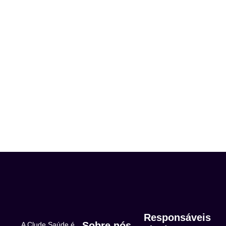
Responsáveis
Sobre nós
A Clude Saúde é