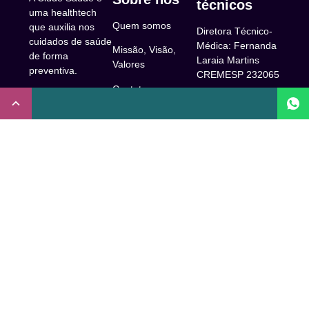
técnicos
uma healthtech
Quem somos
que auxilia nos
Diretora Técnico-
cuidados de saúde
Médica: Fernanda
Missão, Visão,
de forma
Laraia Martins
Valores
preventiva.
CREMESP 232065
Contato
CNPJ:
Enfermeira
32.922.514/0001-
Responsável
A Clude
90
Técnica: Beatriz
Saúde
Maia Prado
Rua Doutor Miguel
(Coren-SP
Couto, 53 -São
Trabalhe Conosco
706310)
Paulo, SP.
Newsletter
Nutricionista
Inscrição conselho
Responsável
Central de Dúvidas
regional de
Técnica: Mirelle
medicina de São
Comunidade
Marques (CRN-3
Paulo: 1011210
52460)
FAQ
CRT nº
Psicóloga
65273/65236/147516
Acessibilidade
Responsável
Coren-SP
Técnica: Laís