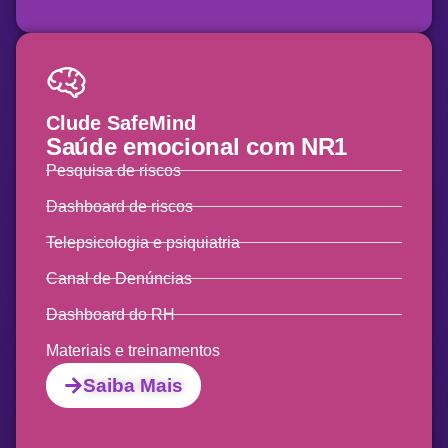
Clude SafeMind
Saúde emocional
com NR1
Pesquisa de riscos
Dashboard de riscos
Telepsicologia e psiquiatria
Canal de Denúncias
Dashboard do RH
Materiais e treinamentos
Saiba Mais