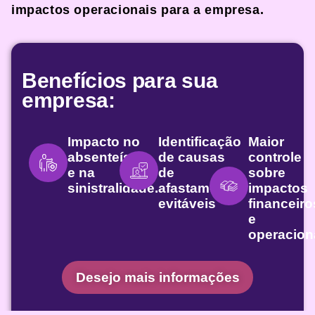
impactos operacionais para a empresa.
Benefícios para sua
empresa:
Impacto no
Identificação
Maior
absenteísmo
de causas
controle
e na
de
sobre
sinistralidade.
afastamento
impactos
evitáveis
financeiro
e
operacion
Desejo mais informações