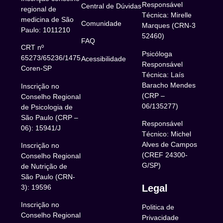
Responsável
Central de Dúvidas
regional de
Técnica: Mirelle
medicina de São
Comunidade
Marques (CRN-3
Paulo: 1011210
52460)
FAQ
CRT nº
Psicóloga
65273/65236/147516
Acessibilidade
Responsável
Coren-SP
Técnica: Laís
Baracho Mendes
Inscrição no
(CRP –
Conselho Regional
06/135277)
de Psicologia de
São Paulo (CRP –
Responsável
06): 15941/J
Técnico: Michel
Alves de Campos
Inscrição no
(CREF 24300-
Conselho Regional
G/SP)
de Nutrição de
São Paulo (CRN-
Legal
3): 19596
Inscrição no
Politica de
Conselho Regional
Privacidade