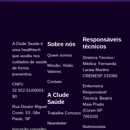
em saúde (consultas, exames,
medicamentos).
Responsáveis
Sobre nós
A Clude Saúde é
técnicos
uma healthtech
Quem somos
que auxilia nos
Diretora Técnico-
cuidados de saúde
Médica: Fernanda
Missão, Visão,
de forma
Laraia Martins
Valores
preventiva.
CREMESP 232065
Contato
CNPJ:
Enfermeira
32.922.514/0001-
Responsável
A Clude
90
Técnica: Beatriz
Saúde
Maia Prado
Rua Doutor Miguel
(Coren-SP
Couto, 53 -São
Trabalhe Conosco
706310)
Paulo, SP.
Newsletter
Nutricionista
Inscrição conselho