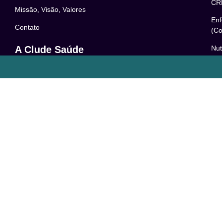
CR
Missão, Visão, Valores
Enf
Contato
(Co
Nut
A Clude Saúde
52
Trabalhe Conosco
Psi
Newsletter
– 0
Central de Dúvidas
Res
24
o
Comunidade
Le
FAQ
Pol
Acessibilidade
Ter
LG
Com