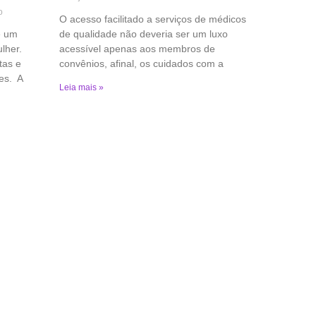
o
O acesso facilitado a serviços de médicos
é um
de qualidade não deveria ser um luxo
lher.
acessível apenas aos membros de
tas e
convênios, afinal, os cuidados com a
es. A
Leia mais »