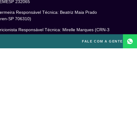
EMESP 232065
ermeira Responsável Técnica: Beatriz Maia Prado
ren-SP 706310)
ricionista Responsável Técnica: Mirelle Marques (CRN-3
460)
FALE COM A GENTE
cóloga Responsável Técnica: Laís Baracho Mendes (CRP
6/135277)
ponsável Técnico: Michel Alves de Campos (CREF
300-G/SP)
gal
itica de Privacidade
mos e Condições de Uso
PD
o excluir sua conta