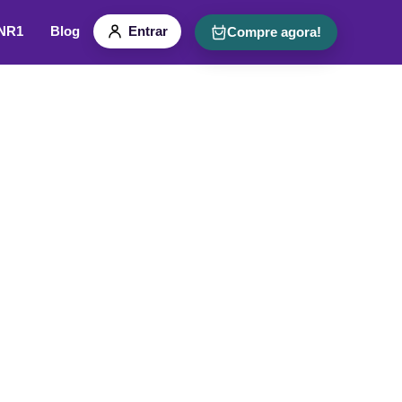
 NR1
Blog
Entrar
Compre agora!