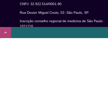
CNPJ: 32.922.514/0001-90
Rua Doutor Miguel Couto, 53 -São Paulo, SP.
Inscrição conselho regional de medicina de São Paulo:
1011210
CRT nº 65273/65236/147516 Coren-SP
Inscrição no Conselho Regional de Psicologia de São
Paulo (CRP – 06): 15941/J
Inscrição no Conselho Regional de Nutrição de São Paul
(CRN-3): 19596
Inscrição no Conselho Regional de Educação Física de
São Paulo: 020931-PJ/SP
Não somos um plano de saúde.
Verificada por