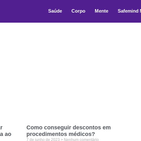
gista barato
Saúde
Corpo
Mente
Safemind
r
Como conseguir descontos em
ta ao
procedimentos médicos?
7 de junho de 2023
Nenhum comentário