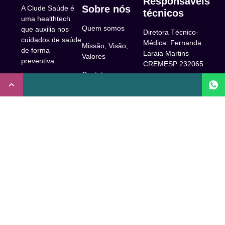
Responsáveis
Sobre nós
A Clude Saúde é
técnicos
uma healthtech
Quem somos
que auxilia nos
Diretora Técnico-
cuidados de saúde
Médica: Fernanda
Missão, Visão,
de forma
Laraia Martins
Valores
preventiva.
CREMESP 232065
Contato
CNPJ:
Enfermeira
32.922.514/0001-
Responsável
A Clude
90
Técnica: Beatriz
Saúde
Maia Prado
Rua Doutor Miguel
(Coren-SP
Couto, 53 -São
Trabalhe Conosco
706310)
Paulo, SP.
Newsletter
Nutricionista
Inscrição conselho
Responsável
Central de Dúvidas
regional de
Técnica: Mirelle
medicina de São
Comunidade
Marques (CRN-3
Paulo: 1011210
52460)
FAQ
CRT nº
Psicóloga
65273/65236/147516
Acessibilidade
Responsável