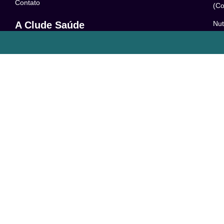
Contato
(Co
Nut
A Clude Saúde
52
Trabalhe Conosco
Psi
Newsletter
– 0
Central de Dúvidas
Res
24
o
Comunidade
Le
FAQ
Pol
Acessibilidade
Ter
LG
Com