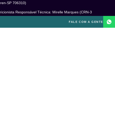
ren-SP 706310)
ricionista Responsável Técnica: Mirelle Marques (CRN-3
460)
FALE COM A GENTE
cóloga Responsável Técnica: Laís Baracho Mendes (CRP
6/135277)
ponsável Técnico: Michel Alves de Campos (CREF
300-G/SP)
gal
itica de Privacidade
mos e Condições de Uso
PD
o excluir sua conta