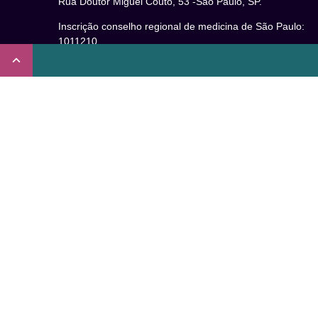
Rua Doutor Miguel Couto, 53 -São Paulo, SP.
Inscrição conselho regional de medicina de São Paulo:
1011210
CRT nº 65273/65236/147516 Coren-SP
Inscrição no Conselho Regional de Psicologia de São
Paulo (CRP – 06): 15941/J
Inscrição no Conselho Regional de Nutrição de São Paul
(CRN-3): 19596
Inscrição no Conselho Regional de Educação Física de
São Paulo: 020931-PJ/SP
Não somos um plano de saúde.
Verificada por