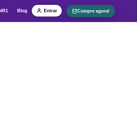
 NR1
Blog
Entrar
Compre agora!