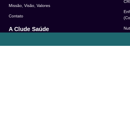
CR
Missão, Visão, Valores
Enf
Contato
(Co
Nut
A Clude Saúde
52
Trabalhe Conosco
Psi
Newsletter
– 0
Central de Dúvidas
Res
24
o
Comunidade
Le
FAQ
Pol
Acessibilidade
Ter
LG
Com