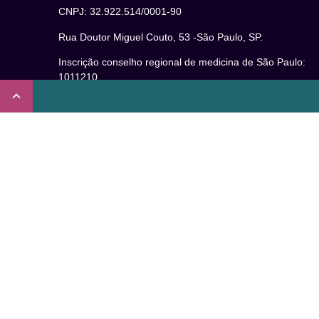
CNPJ: 32.922.514/0001-90
Rua Doutor Miguel Couto, 53 -São Paulo, SP.
Inscrição conselho regional de medicina de São Paulo:
1011210
CRT nº 65273/65236/147516 Coren-SP
Inscrição no Conselho Regional de Psicologia de São
Paulo (CRP – 06): 15941/J
Inscrição no Conselho Regional de Nutrição de São Paul
(CRN-3): 19596
Inscrição no Conselho Regional de Educação Física de
São Paulo: 020931-PJ/SP
Não somos um plano de saúde.
Verificada por