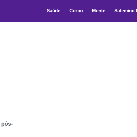
atório
Saúde
Corpo
Mente
Safemind
 pós-