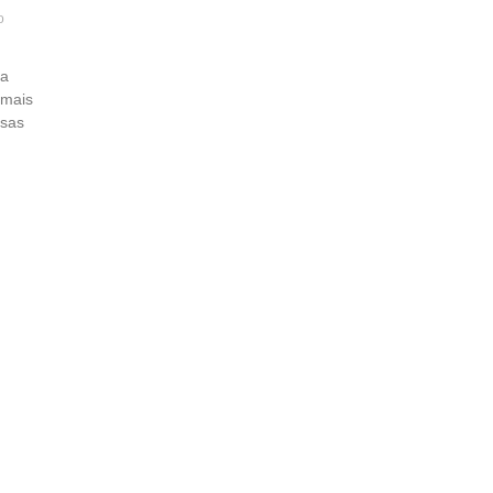
o
ra
 mais
rsas