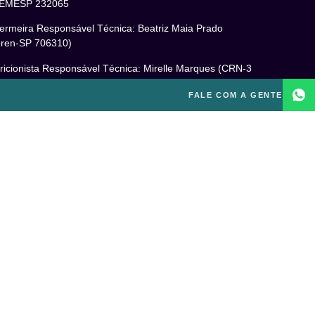
EMESP 232065
ermeira Responsável Técnica: Beatriz Maia Prado
ren-SP 706310)
ricionista Responsável Técnica: Mirelle Marques (CRN-3
460)
FALE COM A GENTE
cóloga Responsável Técnica: Laís Baracho Mendes (CRP
6/135277)
ponsável Técnico: Michel Alves de Campos (CREF
300-G/SP)
gal
itica de Privacidade
mos e Condições de Uso
PD
o excluir sua conta