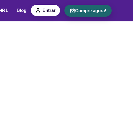
 NR1
Blog
Entrar
Compre agora!