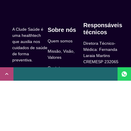
Responsáveis
Sobre nós
A Clude Saúde é
técnicos
uma healthtech
Quem somos
que auxilia nos
Diretora Técnico-
cuidados de saúde
Médica: Fernanda
Missão, Visão,
de forma
Laraia Martins
Valores
preventiva.
CREMESP 232065
Contato
CNPJ:
Enfermeira
32.922.514/0001-
Responsável
A Clude
90
Técnica: Beatriz
Saúde
Maia Prado
Rua Doutor Miguel
(Coren-SP
Couto, 53 -São
Trabalhe Conosco
706310)
Paulo, SP.
Newsletter
Nutricionista
Inscrição conselho
Responsável
Central de Dúvidas
regional de
Técnica: Mirelle
medicina de São
Comunidade