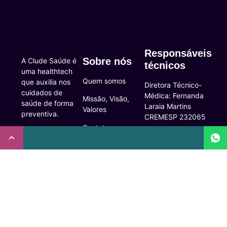
Responsáveis
Sobre nós
A Clude Saúde é
técnicos
uma healthtech
Quem somos
que auxilia nos
Diretora Técnico-
cuidados de
Médica: Fernanda
Missão, Visão,
saúde de forma
Laraia Martins
Valores
preventiva.
CREMESP 232065
Contato
CNPJ:
Enfermeira
32.922.514/0001-
Responsável
A Clude
90
Técnica: Beatriz
Saúde
Maia Prado
Rua Doutor Miguel
(Coren-SP
Couto, 53 -São
Trabalhe Conosco
706310)
Paulo, SP.
Newsletter
Nutricionista
Inscrição conselho
Responsável
Central de
regional de