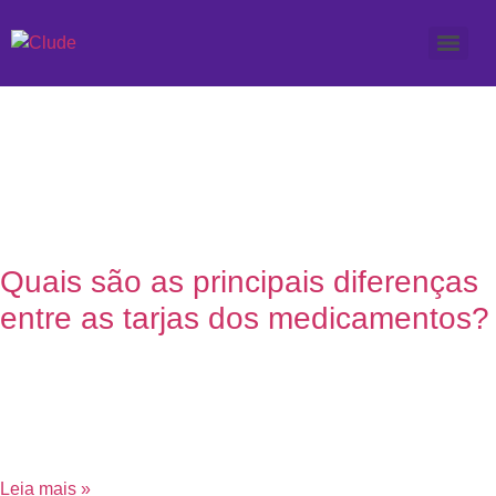
Etiqueta: remédios com
desconto
Quais são as principais diferenças
entre as tarjas dos medicamentos?
7 de junho de 2023
Nenhum comentário
Apesar de serem recursos utilizados à exaustão – por vezes,
até mesmo sem necessidade – medicamentos podem ser a
razão de muitas dúvidas entre pacientes.
Leia mais »