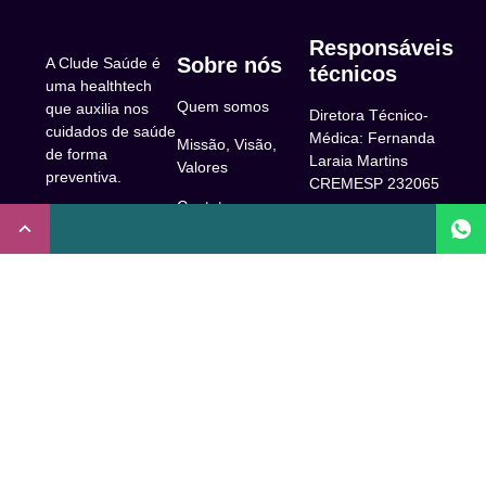
Responsáveis
Sobre nós
A Clude Saúde é
técnicos
uma healthtech
Quem somos
que auxilia nos
Diretora Técnico-
cuidados de saúde
Médica: Fernanda
Missão, Visão,
de forma
Laraia Martins
Valores
preventiva.
CREMESP 232065
Contato
CNPJ:
Enfermeira
32.922.514/0001-
Responsável
A Clude
90
Técnica: Beatriz
Saúde
Maia Prado
Rua Doutor Miguel
(Coren-SP
Couto, 53 -São
Trabalhe Conosco
706310)
Paulo, SP.
Newsletter
Nutricionista
Inscrição conselho
Responsável
Central de Dúvidas
regional de
Técnica: Mirelle
medicina de São
Comunidade
Marques (CRN-3
Paulo: 1011210
52460)
FAQ