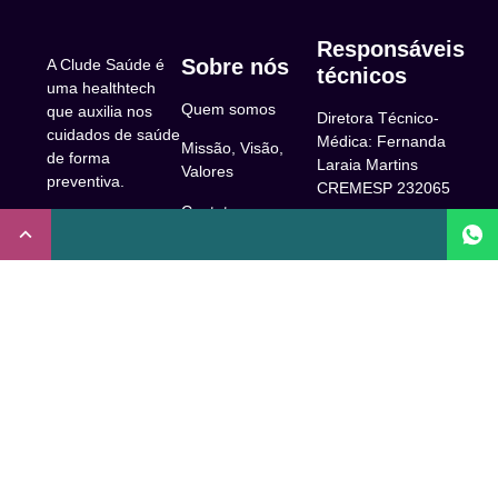
Responsáveis
Sobre nós
A Clude Saúde é
técnicos
uma healthtech
Quem somos
que auxilia nos
Diretora Técnico-
cuidados de saúde
Médica: Fernanda
Missão, Visão,
de forma
Laraia Martins
Valores
preventiva.
CREMESP 232065
Contato
CNPJ:
Enfermeira
32.922.514/0001-
Responsável
A Clude
90
Técnica: Beatriz
Saúde
Maia Prado
Rua Doutor Miguel
(Coren-SP
Couto, 53 -São
Trabalhe Conosco
706310)
Paulo, SP.
Newsletter
Nutricionista
Inscrição conselho
Responsável
Central de Dúvidas
regional de
Técnica: Mirelle
medicina de São
Comunidade
Marques (CRN-3
Paulo: 1011210
52460)
FAQ