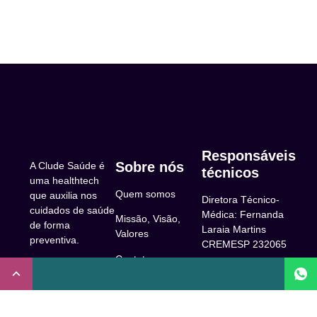
Responsáveis
Sobre nós
A Clude Saúde é
técnicos
uma healthtech
Quem somos
que auxilia nos
Diretora Técnico-
cuidados de saúde
Médica: Fernanda
Missão, Visão,
de forma
Laraia Martins
Valores
preventiva.
CREMESP 232065
Contato
CNPJ:
Enfermeira
32.922.514/0001-
Responsável
A Clude
90
Técnica: Beatriz
Saúde
Maia Prado