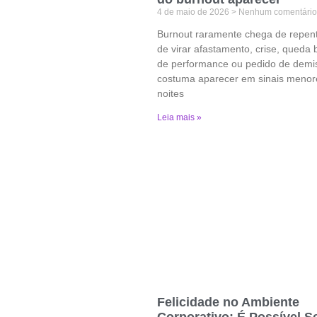
4 de maio de 2026
Nenhum comentário
Burnout raramente chega de repent
de virar afastamento, crise, queda 
de performance ou pedido de demis
costuma aparecer em sinais menor
noites
Leia mais »
Felicidade no Ambiente
Corporativo: É Possível S