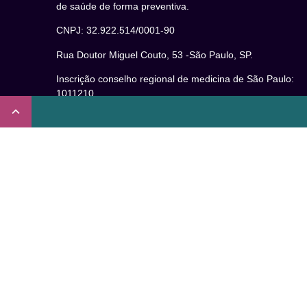
de saúde de forma preventiva.
CNPJ: 32.922.514/0001-90
Rua Doutor Miguel Couto, 53 -São Paulo, SP.
Inscrição conselho regional de medicina de São Paulo:
1011210
CRT nº 65273/65236/147516 Coren-SP
Inscrição no Conselho Regional de Psicologia de São
Paulo (CRP – 06): 15941/J
Inscrição no Conselho Regional de Nutrição de São Paul
(CRN-3): 19596
Inscrição no Conselho Regional de Educação Física de
São Paulo: 020931-PJ/SP
Não somos um plano de saúde.