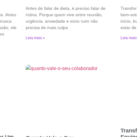
Antes de falar de dieta, é preciso falar de
Transfo
e. Antes
rotina. Porque quem vive entre reunião,
bem-est
brusca
urgência, ansiedade e sono ruim não
início,
são, ele
precisa de mais culpa
estar de
es:
Leia mais »
Leia mais
Trans
er Um
Equip