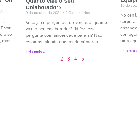
Quanto Vale o Seu
10 de se
Colaborador?
ário
9 de outubro de 2024
2 Comentários
No cenár
: É
corporat
Você já se perguntou, de verdade, quanto
 Estar
essencia
vale o seu colaborador? Já fez essa
ão é só
começar,
pergunta com sinceridade para si? Não
, mas
uma equ
estamos falando apenas de números:
Leia mais
Leia mais »
1
2
3
4
5