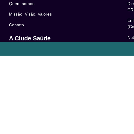
Quem somos
Dir
CR
Missão, Visão, Valores
Enf
Contato
(Co
Nut
A Clude Saúde
52
Trabalhe Conosco
Psi
Newsletter
– 0
Central de Dúvidas
Res
24
o
Comunidade
Le
FAQ
Pol
Acessibilidade
Ter
LG