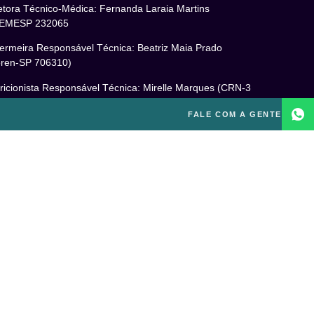
etora Técnico-Médica: Fernanda Laraia Martins
EMESP 232065
ermeira Responsável Técnica: Beatriz Maia Prado
ren-SP 706310)
ricionista Responsável Técnica: Mirelle Marques (CRN-3
460)
FALE COM A GENTE
cóloga Responsável Técnica: Laís Baracho Mendes (CRP
6/135277)
ponsável Técnico: Michel Alves de Campos (CREF
300-G/SP)
gal
itica de Privacidade
mos e Condições de Uso
PD