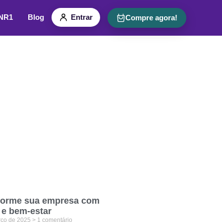
 NR1
Blog
Entrar
Compre agora!
forme sua empresa com
 e bem-estar
rço de 2025
1 comentário