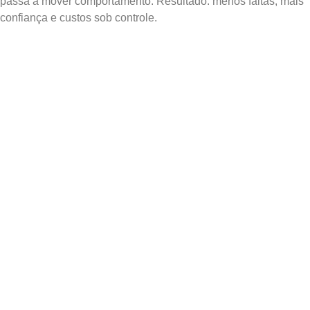
passa a mover comportamento. Resultado: menos faltas, mais
confiança e custos sob controle.