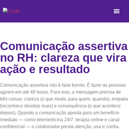
Comunicação assertiva
no RH: clareza que vira
ação e resultado
Comunicação assertiva não é falar bonito. É fazer as pessoas
agirem em até 48 horas. Para isso, a mensagem precisa de
três coisas: clareza (o que muda, para quem, quando), empatia
(reconhece dúvidas reais) e consequência (o que acontece
depois). Quando a comunicação aponta para um benefício
imediato — como telemedicina 24/7, terapia online e canal
confidencial — o colaborador presta atenção, usa e confia.