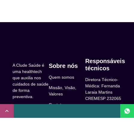
Responsáveis
Sobre nós
A Clude Saúde é
técnicos
uma healthtech
Quem somos
que auxilia nos
Diretora Técnico-
cuidados de saúde
Médica: Fernanda
Missão, Visão,
de forma
Laraia Martins
Valores
preventiva.
CREMESP 232065
Contato
CNPJ:
Enfermeira
32.922.514/0001-
Responsável
A Clude
90
Técnica: Beatriz
Saúde
Maia Prado
Rua Doutor Miguel