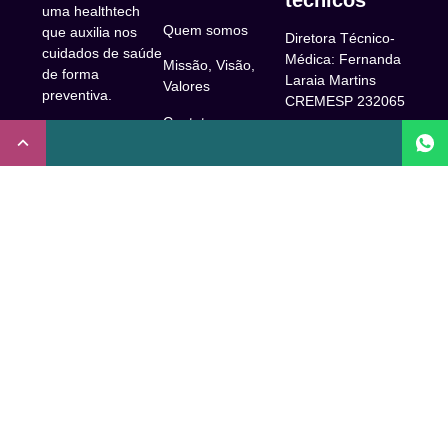
técnicos
uma healthtech
Quem somos
que auxilia nos
Diretora Técnico-
cuidados de saúde
Médica: Fernanda
Missão, Visão,
de forma
Laraia Martins
Valores
preventiva.
CREMESP 232065
Contato
CNPJ:
Enfermeira
32.922.514/0001-
Responsável
A Clude
90
Técnica: Beatriz
Saúde
Maia Prado
Rua Doutor Miguel
(Coren-SP
Couto, 53 -São
Trabalhe Conosco
706310)
Paulo, SP.
Newsletter
Nutricionista
Inscrição conselho
Responsável
Central de Dúvidas
regional de
Técnica: Mirelle
medicina de São
Comunidade
Marques (CRN-3
Paulo: 1011210
52460)
FAQ
CRT nº
Psicóloga
65273/65236/147516
Acessibilidade
Responsável
Coren-SP
Técnica: Laís