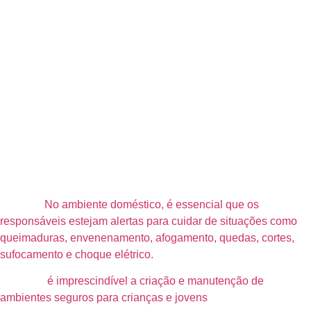
apresentam, no entanto, um caráter especial quando ocorrem
nas crianças, devido à maior possibilidade de ocorrência de
lesões graves. Estas, podem até causar déficits neurológicos
permanentes, já que acontecem em período de plena fase de
crescimento e desenvolvimento. Além disso, é importante notar
que traumas decorrentes das causas externas possuem
chances de gerar danos emocionais e psicológicos, afetando
não apenas a criança, mas também a família e a comunidade.
Com a chegada das férias, é inegável que as rotinas são
alteradas. Isso, por sua vez, aumenta significativamente os
riscos de pequenos acidentes, quedas e traumas dentro e fora
de casa.
No ambiente doméstico, é essencial que os
responsáveis estejam alertas para cuidar de situações como
queimaduras, envenenamento, afogamento, quedas, cortes,
sufocamento e choque elétrico.
Portanto,
é imprescindível a criação e manutenção de
ambientes seguros para crianças e jovens
, pois estes são