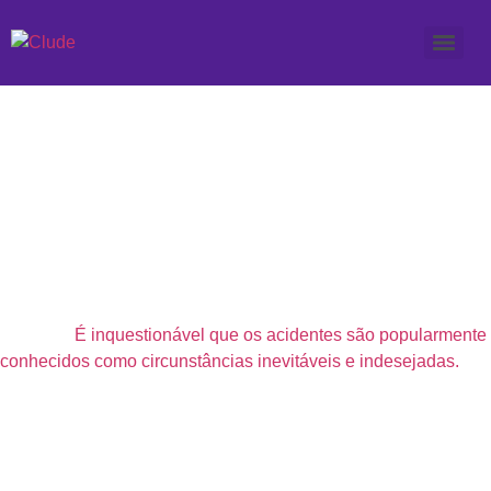
Férias escolares:
Prevenção de traumas e
acidentes
O período de férias escolares, sem dúvida, requer atenção
redobrada para evitar possíveis acidentes domésticos com as
crianças.
É inquestionável que os acidentes são popularmente
conhecidos como circunstâncias inevitáveis e indesejadas.
No
entanto, sempre que os enfrentamos, inevitavelmente,
pensamos sobre como ocorreu e, inevitavelmente, refletimos
como poderia ter sido evitado.
Os acidentes, que podem ocorrer em todas as faixas etárias,