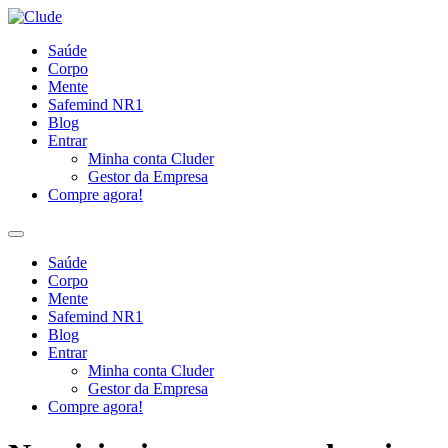
Ir
para
Saúde
o
Corpo
conteúdo
Mente
Safemind NR1
Blog
Entrar
Minha conta Cluder
Gestor da Empresa
Compre agora!
Saúde
Corpo
Mente
Safemind NR1
Blog
Entrar
Minha conta Cluder
Gestor da Empresa
Compre agora!