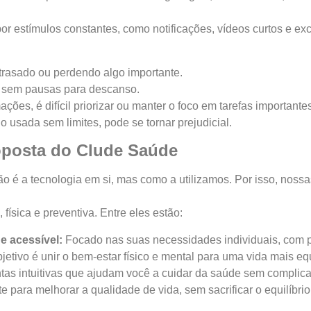
r estímulos constantes, como notificações, vídeos curtos e exc
rasado ou perdendo algo importante.
 sem pausas para descanso.
ções, é difícil priorizar ou manter o foco em tarefas importante
 usada sem limites, pode se tornar prejudicial.
oposta do Clude Saúde
o é a tecnologia em si, mas como a utilizamos. Por isso, noss
ísica e preventiva. Entre eles estão:
e acessível:
Focado nas suas necessidades individuais, com pr
etivo é unir o bem-estar físico e mental para uma vida mais equ
as intuitivas que ajudam você a cuidar da saúde sem complic
e para melhorar a qualidade de vida, sem sacrificar o equilíbrio