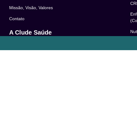
CR
Missão, Visão, Valores
Enf
Contato
(Co
Nut
A Clude Saúde
52
Trabalhe Conosco
Psi
Newsletter
– 0
Central de Dúvidas
Res
24
o
Comunidade
Le
FAQ
Pol
Acessibilidade
Ter
LG
Com