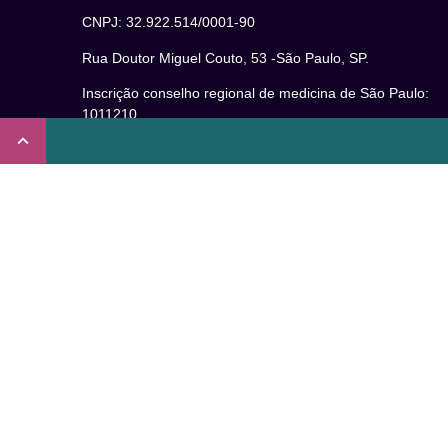
CNPJ: 32.922.514/0001-90
Rua Doutor Miguel Couto, 53 -São Paulo, SP.
Inscrição conselho regional de medicina de São Paulo:
1011210
CRT nº 65273/65236/147516 Coren-SP
Inscrição no Conselho Regional de Psicologia de São
Paulo (CRP – 06): 15941/J
Inscrição no Conselho Regional de Nutrição de São Paul
(CRN-3): 19596
Inscrição no Conselho Regional de Educação Física de
São Paulo: 020931-PJ/SP
Não somos um plano de saúde.
Verificada por