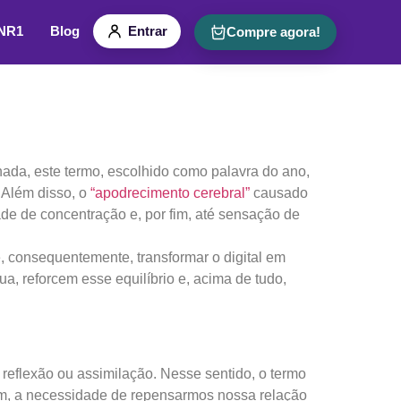
 NR1
Blog
Entrar
Compre agora!
ada, este termo, escolhido como palavra do ano,
 Além disso, o
“apodrecimento cerebral”
causado
de de concentração e, por fim, até sensação de
e, consequentemente, transformar o digital em
a, reforcem esse equilíbrio e, acima de tudo,
eflexão ou assimilação. Nesse sentido, o termo
ssim, a necessidade de repensarmos nossa relação