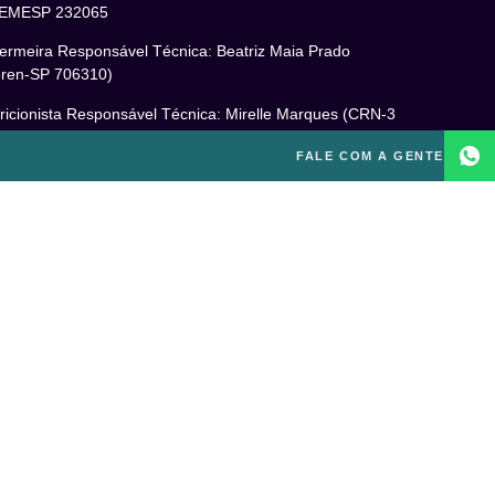
EMESP 232065
ermeira Responsável Técnica: Beatriz Maia Prado
ren-SP 706310)
ricionista Responsável Técnica: Mirelle Marques (CRN-3
460)
FALE COM A GENTE
cóloga Responsável Técnica: Laís Baracho Mendes (CRP
6/135277)
ponsável Técnico: Michel Alves de Campos (CREF
300-G/SP)
gal
itica de Privacidade
mos e Condições de Uso
PD
o excluir sua conta