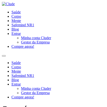
Ir
para
Saúde
o
Corpo
conteúdo
Mente
Safemind NR1
Blog
Entrar
Minha conta Cluder
Gestor da Empresa
Compre agora!
Saúde
Corpo
Mente
Safemind NR1
Blog
Entrar
Minha conta Cluder
Gestor da Empresa
Compre agora!