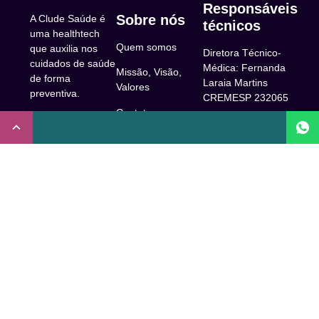
Responsáveis
Sobre nós
A Clude Saúde é
técnicos
uma healthtech
Quem somos
que auxilia nos
Diretora Técnico-
cuidados de saúde
Médica: Fernanda
Missão, Visão,
de forma
Laraia Martins
Valores
preventiva.
CREMESP 232065
Contato
CNPJ:
Enfermeira
32.922.514/0001-
Responsável
A Clude
90
Técnica: Beatriz
Saúde
Maia Prado
Rua Doutor Miguel
(Coren-SP
Couto, 53 -São
Trabalhe Conosco
706310)
Paulo, SP.
Newsletter
Nutricionista
Inscrição conselho
Responsável
Central de Dúvidas
regional de
Técnica: Mirelle
medicina de São
Comunidade
Marques (CRN-3
Paulo: 1011210
52460)
FAQ
CRT nº
Psicóloga
65273/65236/147516
Acessibilidade