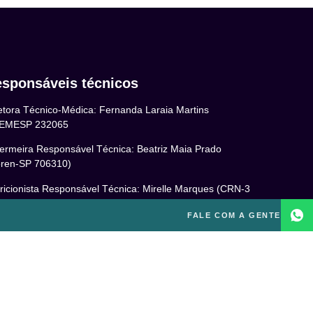
sponsáveis técnicos
etora Técnico-Médica: Fernanda Laraia Martins
EMESP 232065
ermeira Responsável Técnica: Beatriz Maia Prado
ren-SP 706310)
ricionista Responsável Técnica: Mirelle Marques (CRN-3
460)
FALE COM A GENTE
cóloga Responsável Técnica: Laís Baracho Mendes (CRP
6/135277)
ponsável Técnico: Michel Alves de Campos (CREF
300-G/SP)