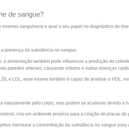
ame de sangue?
 de exames sanguíneos e qual o seu papel no diagnóstico de do
r a presença da substância no sangue.
, a alimentação também pode influenciar a produção do colest
s paredes arteriais, causando infartos e outras doenças cardí
VLDL e LDL, esse exame também é capaz de analisar o HDL, es
as naturalmente pelo corpo, mas podem se acumular devido a h
sterol, cria um ambiente propício para a criação de placas de go
bjetivo mensurar a concentração da substância no sangue para 