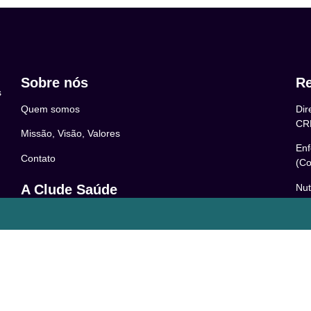
Sobre nós
Re
s
Quem somos
Dir
CR
Missão, Visão, Valores
Enf
Contato
(Co
Nut
A Clude Saúde
52
Trabalhe Conosco
Psi
Newsletter
– 0
Central de Dúvidas
Res
24
o
Comunidade