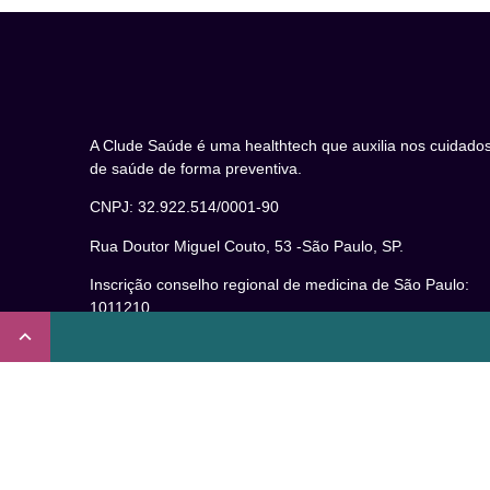
A Clude Saúde é uma healthtech que auxilia nos cuidado
de saúde de forma preventiva.
CNPJ: 32.922.514/0001-90
Rua Doutor Miguel Couto, 53 -São Paulo, SP.
Inscrição conselho regional de medicina de São Paulo:
1011210
CRT nº 65273/65236/147516 Coren-SP
Inscrição no Conselho Regional de Psicologia de São
Paulo (CRP – 06): 15941/J
Inscrição no Conselho Regional de Nutrição de São Paul
(CRN-3): 19596