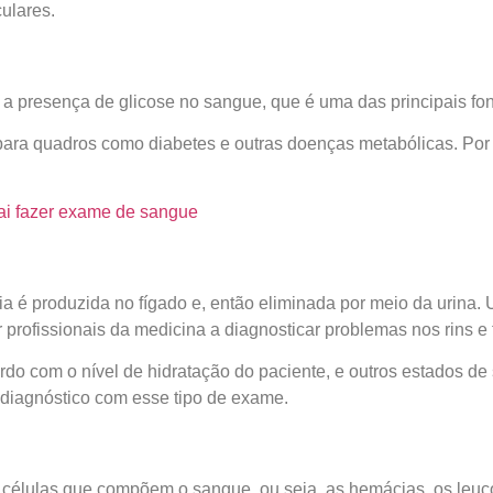
culares.
r a presença de glicose no sangue, que é uma das principais fo
para quadros como diabetes e outras doenças metabólicas. Por
ai fazer exame de sangue
a é produzida no fígado e, então eliminada por meio da urina.
 profissionais da medicina a diagnosticar problemas nos rins 
do com o nível de hidratação do paciente, e outros estados de
o diagnóstico com esse tipo de exame.
 células que compõem o sangue, ou seja, as hemácias, os leuc