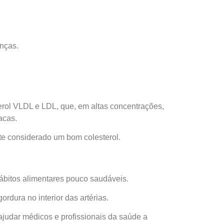
enças.
erol VLDL e LDL, que, em altas concentrações,
acas.
te considerado um bom colesterol.
ábitos alimentares pouco saudáveis.
rdura no interior das artérias.
ajudar médicos e profissionais da saúde a