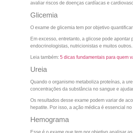
avaliar riscos de doenças cardíacas e cardiovas
Glicemia
O exame de glicemia tem por objetivo quantifica
Em excesso, entretanto, a glicose pode apontar 
endocrinologistas, nutricionistas e muitos outros.
Leia também:
5 dicas fundamentais para quem v
Ureia
Quando o organismo metaboliza proteínas, a urei
concentrações da substância no sangue e ajudar
Os resultados desse exame podem variar de acor
hepatite. Por isso, a ação médica é essencial n
Hemograma
Esse é o exame que tem por objetivo analisar as