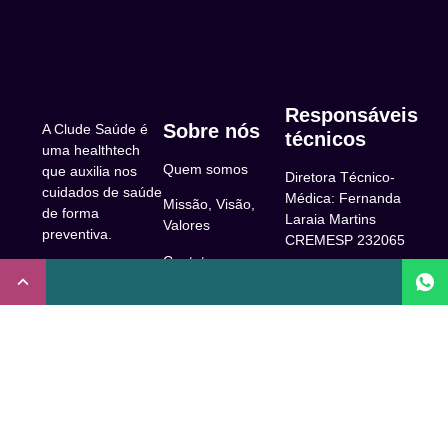
Responsáveis
Sobre nós
A Clude Saúde é
técnicos
uma healthtech
Quem somos
que auxilia nos
Diretora Técnico-
cuidados de saúde
Médica: Fernanda
Missão, Visão,
de forma
Laraia Martins
Valores
preventiva.
CREMESP 232065
Contato
CNPJ:
Enfermeira
32.922.514/0001-
Responsável
A Clude
90
Técnica: Beatriz
Saúde
Maia Prado
Rua Doutor Miguel
(Coren-SP
Couto, 53 -São
Trabalhe Conosco
706310)
Paulo, SP.
Newsletter
Nutricionista
Inscrição conselho
Responsável
Central de Dúvidas
regional de