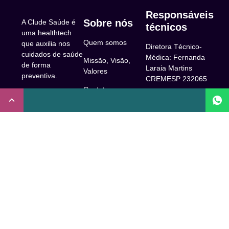
Responsáveis
Sobre nós
A Clude Saúde é
técnicos
uma healthtech
Quem somos
que auxilia nos
Diretora Técnico-
cuidados de saúde
Médica: Fernanda
Missão, Visão,
de forma
Laraia Martins
Valores
preventiva.
CREMESP 232065
Contato
CNPJ:
Enfermeira
32.922.514/0001-
Responsável
A Clude
90
Técnica: Beatriz
Saúde
Maia Prado
Rua Doutor Miguel
(Coren-SP
Couto, 53 -São
Trabalhe Conosco
706310)
Paulo, SP.
Newsletter
Nutricionista
Inscrição conselho
Responsável
Central de Dúvidas
regional de
Técnica: Mirelle
medicina de São
Comunidade
Marques (CRN-3
Paulo: 1011210
52460)
FAQ
CRT nº