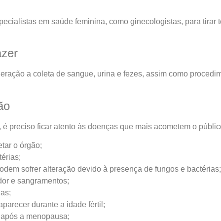
ialistas em saúde feminina, como ginecologistas, para tirar t
azer
deração a coleta de sangue, urina e fezes, assim como procedi
ão
é preciso ficar atento às doenças que mais acometem o público
tar o órgão;
térias;
podem sofrer alteração devido à presença de fungos e bactérias;
 dor e sangramentos;
gas;
arecer durante a idade fértil;
r após a menopausa;