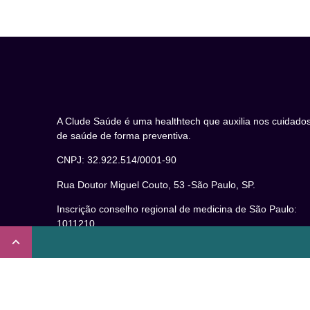
A Clude Saúde é uma healthtech que auxilia nos cuidado
de saúde de forma preventiva.
CNPJ: 32.922.514/0001-90
Rua Doutor Miguel Couto, 53 -São Paulo, SP.
Inscrição conselho regional de medicina de São Paulo:
1011210
CRT nº 65273/65236/147516 Coren-SP
Inscrição no Conselho Regional de Psicologia de São
Paulo (CRP – 06): 15941/J