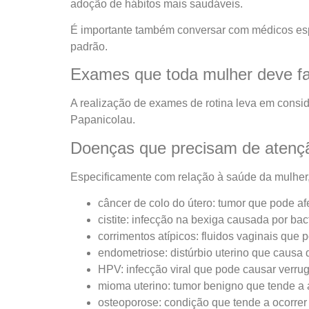
adoção de hábitos mais saudáveis.
É importante também conversar com médicos espec
padrão.
Exames que toda mulher deve f
A realização de exames de rotina leva em consi
Papanicolau.
Doenças que precisam de atenç
Especificamente com relação à saúde da mulher, 
câncer de colo do útero: tumor que pode afe
cistite: infecção na bexiga causada por bac
corrimentos atípicos: fluidos vaginais que 
endometriose: distúrbio uterino que causa
HPV: infecção viral que pode causar verru
mioma uterino: tumor benigno que tende a ap
osteoporose: condição que tende a ocorre