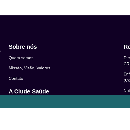
Sobre nós
Re
s
Quem somos
Dir
CR
Missão, Visão, Valores
Enf
Contato
(Co
Nut
A Clude Saúde
52
Trabalhe Conosco
Psi
Newsletter
– 0
Central de Dúvidas
Res
24