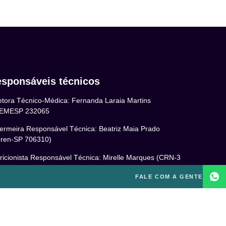
sponsáveis técnicos
etora Técnico-Médica: Fernanda Laraia Martins
EMESP 232065
ermeira Responsável Técnica: Beatriz Maia Prado
ren-SP 706310)
ricionista Responsável Técnica: Mirelle Marques (CRN-3
460)
FALE COM A GENTE
cóloga Responsável Técnica: Laís Baracho Mendes (CRP
6/135277)
ponsável Técnico: Michel Alves de Campos (CREF
300-G/SP)