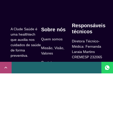
Responsáveis
Sobre nós
A Clude Saúde é
técnicos
uma healthtech
Quem somos
que auxilia nos
Diretora Técnico-
cuidados de saúde
Médica: Fernanda
Missão, Visão,
de forma
Laraia Martins
Valores
preventiva.
CREMESP 232065
Contato
CNPJ:
Enfermeira
32.922.514/0001-
Responsável
A Clude
90
Técnica: Beatriz
Saúde
Maia Prado
Rua Doutor Miguel
(Coren-SP
Couto, 53 -São
Trabalhe Conosco
706310)
Paulo, SP.
Newsletter
Nutricionista
Inscrição conselho
Responsável
Central de Dúvidas
regional de
Técnica: Mirelle