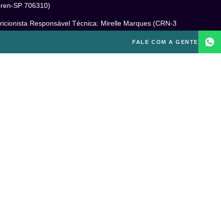
ren-SP 706310)
ricionista Responsável Técnica: Mirelle Marques (CRN-3
460)
FALE COM A GENTE
cóloga Responsável Técnica: Laís Baracho Mendes (CRP
6/135277)
ponsável Técnico: Michel Alves de Campos (CREF
300-G/SP)
gal
itica de Privacidade
mos e Condições de Uso
PD
o excluir sua conta