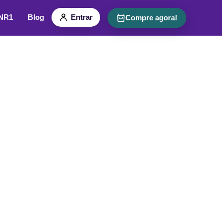
 NR1
Blog
Entrar
Compre agora!