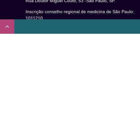
Rua Doutor Miguel Couto, 53 -São Paulo, SP.
Inscrição conselho regional de medicina de São Paulo:
1011210
CRT nº 65273/65236/147516 Coren-SP
Inscrição no Conselho Regional de Psicologia de São
Paulo (CRP – 06): 15941/J
Inscrição no Conselho Regional de Nutrição de São Paul
(CRN-3): 19596
Inscrição no Conselho Regional de Educação Física de
São Paulo: 020931-PJ/SP
Não somos um plano de saúde.
Verificada por