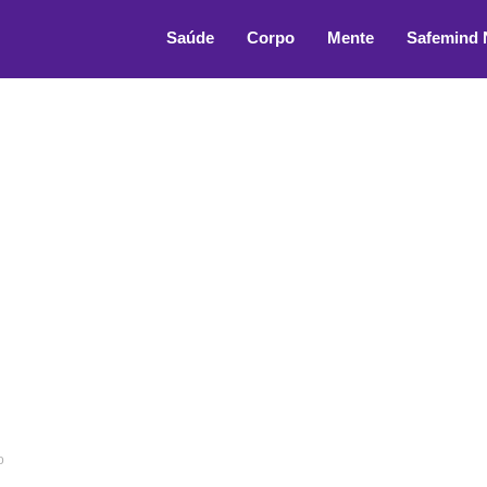
 areata
Saúde
Corpo
Mente
Safemind
o