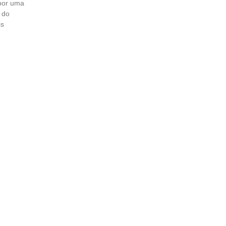
 por uma
 do
is