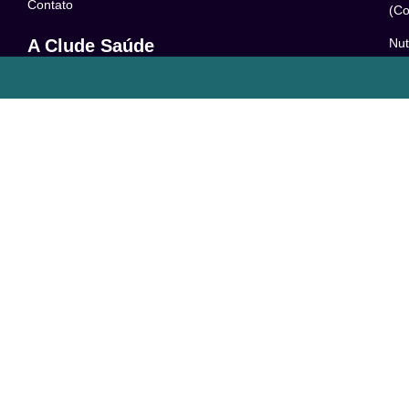
Contato
(Co
Nut
A Clude Saúde
52
Trabalhe Conosco
Psi
Newsletter
– 0
Central de Dúvidas
Res
24
o
Comunidade
Le
FAQ
Pol
Acessibilidade
Ter
LG
Com