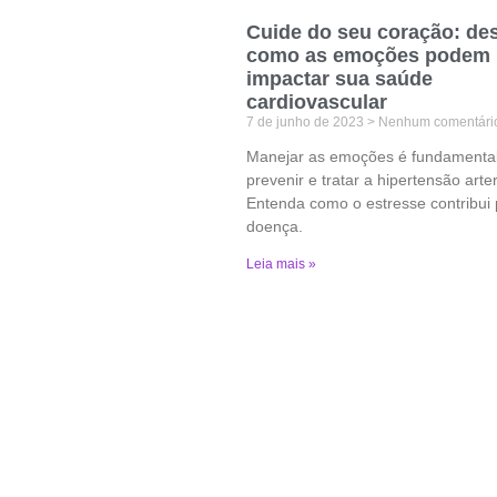
Cuide do seu coração: de
como as emoções podem
impactar sua saúde
cardiovascular
7 de junho de 2023
Nenhum comentári
Manejar as emoções é fundamental
prevenir e tratar a hipertensão arter
Entenda como o estresse contribui 
doença.
Leia mais »