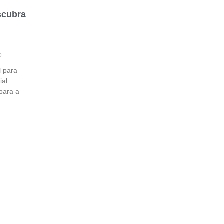
scubra
o
 para
ial.
para a