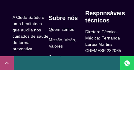
Responsáveis
Sobre nós
A Clude Saúde é
técnicos
uma healthtech
Quem somos
que auxilia nos
Diretora Técnico-
cuidados de saúde
Médica: Fernanda
Missão, Visão,
de forma
Laraia Martins
Valores
preventiva.
CREMESP 232065
Contato
CNPJ:
Enfermeira
32.922.514/0001-
Responsável
A Clude
90
Técnica: Beatriz
Saúde
Maia Prado
Rua Doutor Miguel
(Coren-SP
Couto, 53 -São
Trabalhe Conosco
706310)
Paulo, SP.
Newsletter
Nutricionista
Inscrição conselho
Responsável
Central de Dúvidas
regional de
Técnica: Mirelle
medicina de São
Comunidade
Marques (CRN-3
Paulo: 1011210
52460)
FAQ