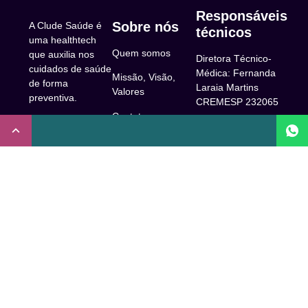
Responsáveis
Sobre nós
A Clude Saúde é
técnicos
uma healthtech
Quem somos
que auxilia nos
Diretora Técnico-
cuidados de saúde
Médica: Fernanda
Missão, Visão,
de forma
Laraia Martins
Valores
preventiva.
CREMESP 232065
Contato
CNPJ:
Enfermeira
32.922.514/0001-
Responsável
A Clude
90
Técnica: Beatriz
Saúde
Maia Prado
Rua Doutor Miguel
(Coren-SP
Couto, 53 -São
Trabalhe Conosco
706310)
Paulo, SP.
Newsletter
Nutricionista
Inscrição conselho
Responsável
Central de Dúvidas
regional de
Técnica: Mirelle
medicina de São
Comunidade
Marques (CRN-3
Paulo: 1011210
52460)
FAQ
CRT nº
Psicóloga